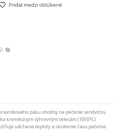
Pridať medzi obľúbené
opravníkového pásu vhodný na pečenie sendvičov,
 Vďaka kremíkovým výhrevným telesám (1050?C)
žňuje udržanie teploty a skrátenie času pečenia.