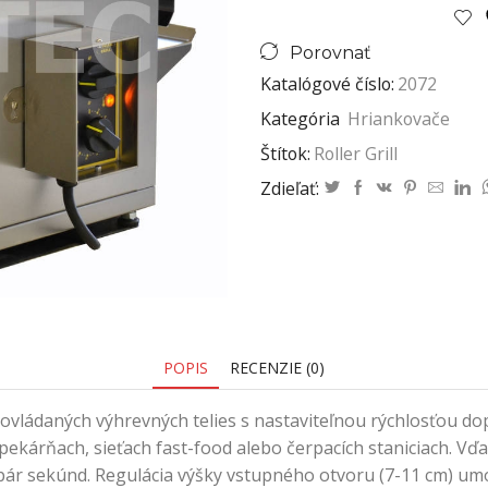
Porovnať
Katalógové číslo:
2072
Kategória
Hriankovače
Štítok:
Roller Grill
Zdieľať:
POPIS
RECENZIE (0)
vládaných výhrevných telies s nastaviteľnou rýchlosťou d
 v pekárňach, sieťach fast-food alebo čerpacích staniciach.
ár sekúnd. Regulácia výšky vstupného otvoru (7-11 cm) umo