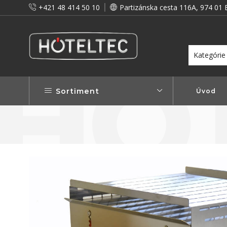
+421 48 414 50 10
Partizánska cesta 116A, 974 01 
itou a preto vám prinášame vernostné zľavy!
Viac...
Sortiment
Úvod