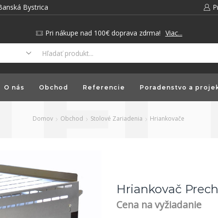
Banská Bystrica
P
Pri nákupe nad 100€ doprava zdrma!
Viac...
O nás
Obchod
Referencie
Poradenstvo a proje
Domov
Obchod
Stolové Zariadenia
Hriankovače
Hriankovač Prech
Cena na vyžiadanie