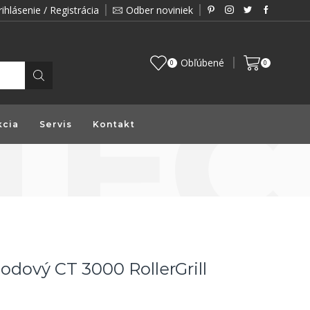
rihlásenie / Registrácia
Odber noviniek
Zákazník je pre nás prioritou a preto vám prin
Obľúbené
0
0
kcia
Servis
Kontakt
odový CT 3000 RollerGrill