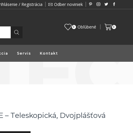
rihlásenie / Registrácia
Odber noviniek
Zákazník je pre nás prioritou a preto vám prin
Obľúbené
0
0
kcia
Servis
Kontakt
 – Teleskopická, Dvojplášťová