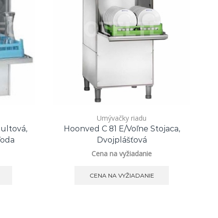
Umývačky riadu
ultová,
Hoonved C 81 E/voľne Stojaca,
H
Voda
Dvojplášťová
Cena na vyžiadanie
CENA NA VYŽIADANIE