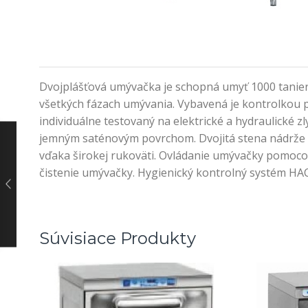
Dvojplášťová umývačka je schopná umyť 1000 taniero
všetkých fázach umývania. Vybavená je kontrolkou pr
individuálne testovaný na elektrické a hydraulické 
jemným saténovým povrchom. Dvojitá stena nádrže s
vďaka širokej rukoväti. Ovládanie umývačky pomoco
čistenie umývačky. Hygienický kontrolný systém HACC
Súvisiace Produkty