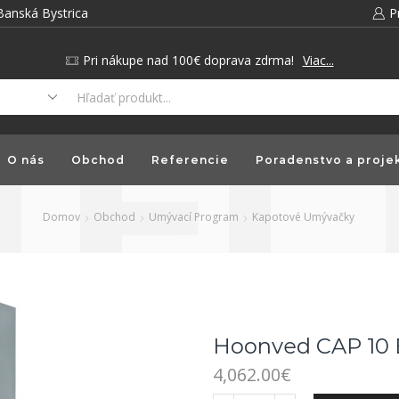
Banská Bystrica
P
Pri nákupe nad 100€ doprava zdrma!
Viac...
O nás
Obchod
Referencie
Poradenstvo a proje
Domov
Obchod
Umývací Program
Kapotové Umývačky
Hoonved CAP 10 E
4,062.00
€