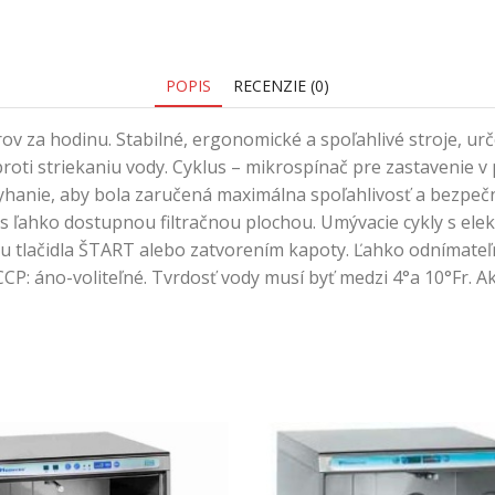
POPIS
RECENZIE (0)
v za hodinu. Stabilné, ergonomické a spoľahlivé stroje, u
oti striekaniu vody. Cyklus – mikrospínač pre zastavenie v 
zlyhanie, aby bola zaručená maximálna spoľahlivosť a bezpe
 ľahko dostupnou filtračnou plochou. Umývacie cykly s ele
u tlačidla ŠTART alebo zatvorením kapoty. Ľahko odnímate
P: áno-voliteľné. Tvrdosť vody musí byť medzi 4°a 10°Fr. Ak