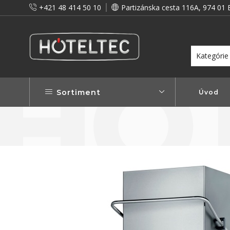
+421 48 414 50 10
Partizánska cesta 116A, 974 01 
itou a preto vám prinášame vernostné zľavy!
Viac...
Sortiment
Úvod