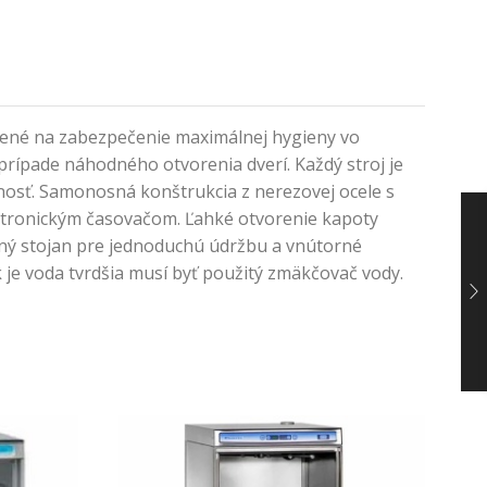
rčené na zabezpečenie maximálnej hygieny vo
prípade náhodného otvorenia dverí. Každý stroj je
čnosť. Samonosná konštrukcia z nerezovej ocele s
ktronickým časovačom. Ľahké otvorenie kapoty
ľný stojan pre jednoduchú údržbu a vnútorné
 je voda tvrdšia musí byť použitý zmäkčovač vody.