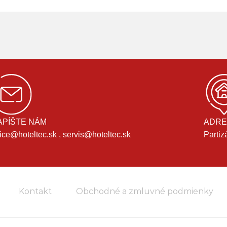
APÍŠTE NÁM
ADRE
fice@hoteltec.sk , servis@hoteltec.sk
Partiz
Kontakt
Obchodné a zmluvné podmienky