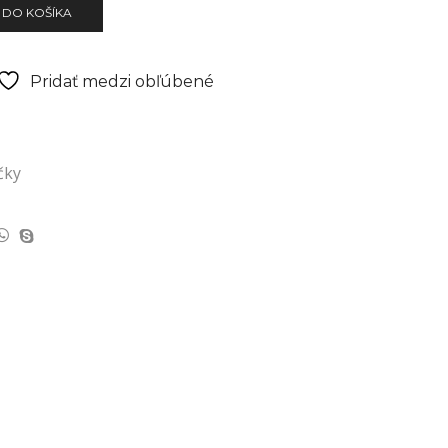
 DO KOŠÍKA
Pridať medzi obľúbené
čky