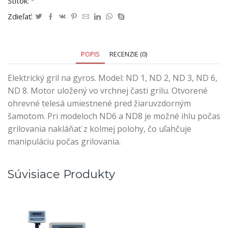
Štítok:
*
Zdieľať:
POPIS
RECENZIE (0)
Elektrický gril na gyros. Model: ND 1, ND 2, ND 3, ND 6,
ND 8. Motor uložený vo vrchnej časti grilu. Otvorené
ohrevné telesá umiestnené pred žiaruvzdorným
šamotom. Pri modeloch ND6 a ND8 je možné ihlu počas
grilovania nakláňať z kolmej polohy, čo uľahčuje
manipuláciu počas grilovania.
Súvisiace Produkty