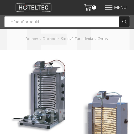
MENU
0
Domov
Obchod
Stolové Zariadenia
Gyros