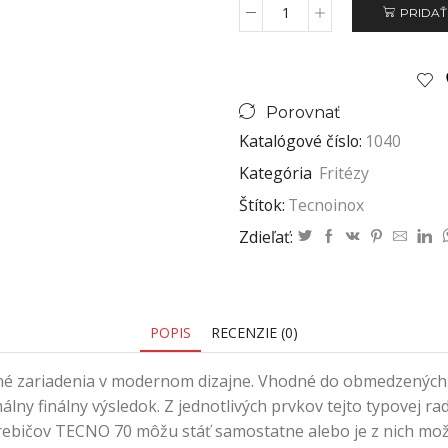
PRIDAŤ
Porovnať
Katalógové číslo:
1040
Kategória
Fritézy
Štítok:
Tecnoinox
Zdieľať:
POPIS
RECENZIE (0)
né zariadenia v modernom dizajne. Vhodné do obmedzených 
álny finálny výsledok. Z jednotlivých prvkov tejto typovej r
trebičov TECNO 70 môžu stáť samostatne alebo je z nich mo