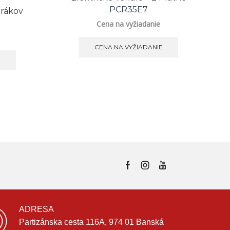
E
PCR35E7
orákov
P
Cena na vyžiadanie
CENA NA VYŽIADANIE
E
ADRESA
Partizánska cesta 116A, 974 01 Banská