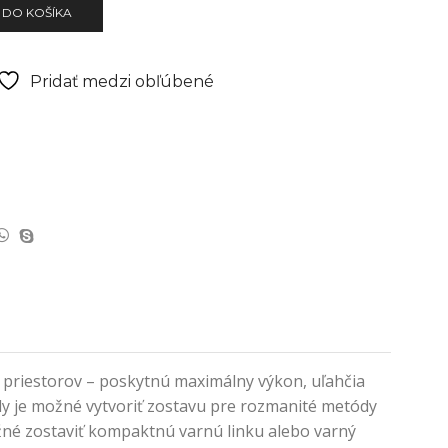
 DO KOŠÍKA
Pridať medzi obľúbené
priestorov – poskytnú maximálny výkon, uľahčia
ady je možné vytvoriť zostavu pre rozmanité metódy
žné zostaviť kompaktnú varnú linku alebo varný