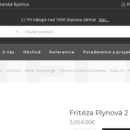
Banská Bystrica
P
Pri nákupe nad 100€ doprava zdrma!
Viac...
O nás
Obchod
Referencie
Poradenstvo a proje
v
Obchod
Varné Technológie
Tecnoinox Varné Zariadenia
Rada 70
F
Fritéza Plynová 2
3,054.00
€