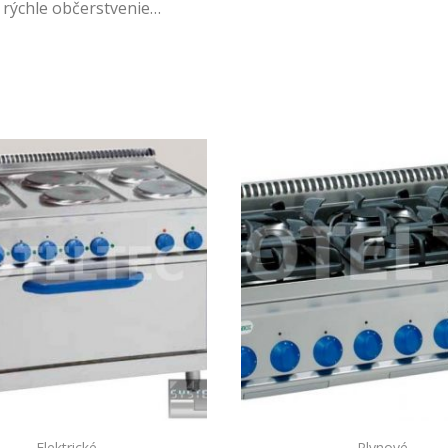
, rýchle občerstvenie…
Elektrické
Plynové