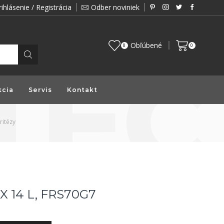
rihlásenie / Registrácia
Odber noviniek
Zákazník je pre nás prioritou a preto vám prin
Obľúbené
0
0
kcia
Servis
Kontakt
ritézy
 X 14 L, FRS70G7