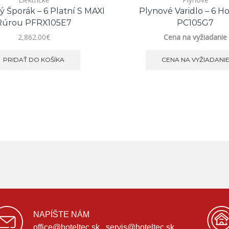
ý Šporák – 6 Platní S MAXI
Plynové Varidlo – 6 H
Rúrou PFRX105E7
PC105G7
2,862.00
€
Cena na vyžiadanie
PRIDAŤ DO KOŠÍKA
CENA NA VYŽIADANI
NAPÍŠTE NÁM
office@hoteltec.sk , servis@hoteltec.sk