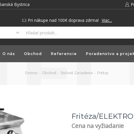
Banská Bystrica
P
Pri nákupe nad 100€ doprava zdrma!
Viac...
O nás
Obchod
Referencie
Poradenstvo a proje
Domov
Obchod
Stolové Zariadenia
Fritézy
Fritéza/ELEKTRO 
Cena na vyžiadanie