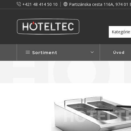
+421 48 414 50 10
Partizánska cesta 116A, 974 01 
itou a preto vám prinášame vernostné zľavy!
Viac...
Sortiment
Úvod