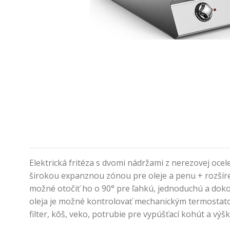
Elektrická fritéza s dvomi nádržami z nerezovej ocel
širokou expanznou zónou pre oleje a penu + rozšíre
možné otočiť ho o 90° pre ľahkú, jednoduchú a doko
oleja je možné kontrolovať mechanickým termostato
filter, kôš, veko, potrubie pre vypúšťací kohút a výš