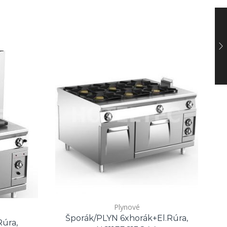
Plynové
Šporák/PLYN 6xhorák+el.rúra,
Rúra,