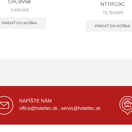
Cm, BV68
NT11FG9G
3,996.00
€
73,764.00
€
PRIDAŤ DO KOŠÍKA
PRIDAŤ DO KOŠÍKA
NAPÍŠTE NÁM
office@hoteltec.sk , servis@hoteltec.sk