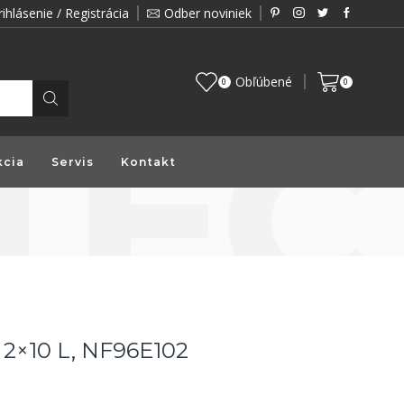
rihlásenie / Registrácia
Odber noviniek
Zákazník je pre nás prioritou a preto vám prin
Obľúbené
0
0
kcia
Servis
Kontakt
2×10 L, NF96E102