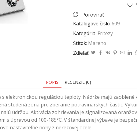
Porovnať
Katalógové číslo:
609
Kategória
Fritézy
Štítok:
Mareno
Zdieľať:
POPIS
RECENZIE (0)
e s elektronickou reguláciou teploty. Nádrže majú zaoblené 
ná studená zóna pre zberanie potravinárskych častíc. Vykuro
nalú údržbu. Aktivácia zohrievania je signalizovaná oranž
m s úpravou od 100-185°C. V štandardnej výbave je bezpeč
kovo nastaviteľné nohy z nerezovej ocele.