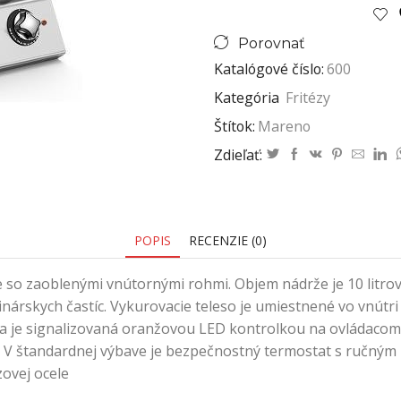
Porovnať
Katalógové číslo:
600
Kategória
Fritézy
Štítok:
Mareno
Zdieľať:
POPIS
RECENZIE (0)
le so zaoblenými vnútornými rohmi. Objem nádrže je 10 litro
árskych častíc. Vykurovacie teleso je umiestnené vo vnútri 
a je signalizovaná oranžovou LED kontrolkou na ovládacom 
štandardnej výbave je bezpečnostný termostat s ručným res
zovej ocele