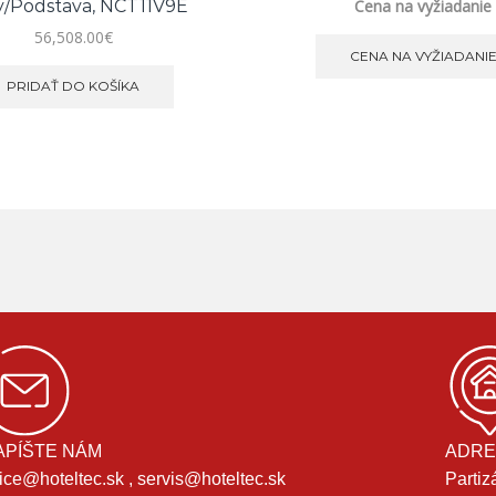
/podstava, NCT11V9E
Cena na vyžiadanie
56,508.00
€
CENA NA VYŽIADANI
PRIDAŤ DO KOŠÍKA
APÍŠTE NÁM
ADRE
fice@hoteltec.sk , servis@hoteltec.sk
Partiz