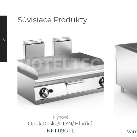
Súvisiace Produkty
Plynové
Opek.doska/PLYN/ Hladká,
NFT119GTL
Var