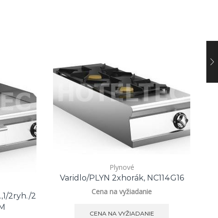
Plynové
Varidlo/PLYN 2xhorák, NC114G16
Cena na vyžiadanie
1/2ryh./2
TM
CENA NA VYŽIADANIE