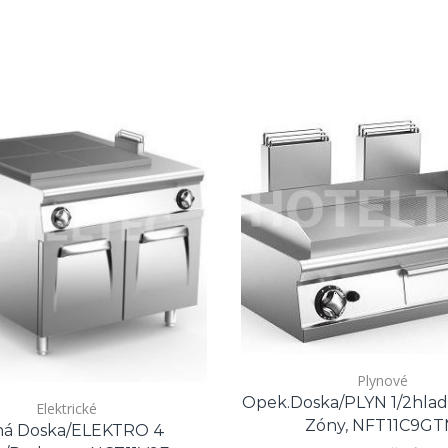
Plynové
Opek.doska/PLYN 1/2hlad.,
Elektrické
Zóny, NFT11C9G
ná Doska/ELEKTRO 4