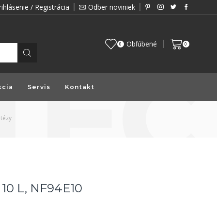
rihlásenie / Registrácia
Odber noviniek
Zákazník je pre nás prioritou a preto vám prin
Obľúbené
0
0
kcia
Servis
Kontakt
itézy
 10 L, NF94E10