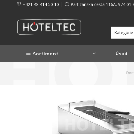
+421 48 414 50 10
Partizánska cesta 116A, 974 01 
itou a preto vám prinášame vernostné zľavy!
Viac...
Sortiment
Úvod
Dom