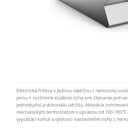
Elektrická fritéza s jednou nádržou z nerezovej oce
penu + rozšírené studená zóna pre zberanie potravin
jednoduchú a dokonalú údržbu. Aktivácia zohrievani
mechanickým termostatom s úpravou od 100-185°C. V 
vypúšťací kohút a výškovo nastaviteľné nohy z nere