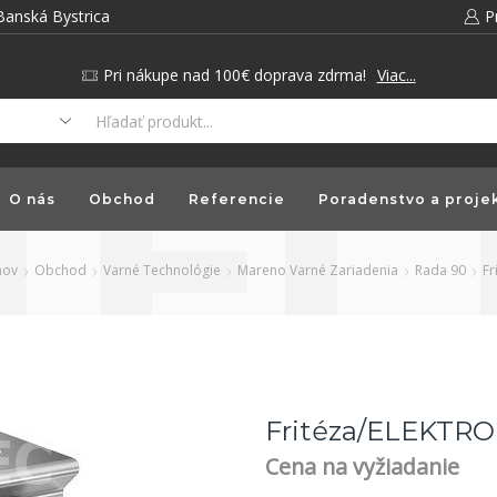
Banská Bystrica
P
Pri nákupe nad 100€ doprava zdrma!
Viac...
O nás
Obchod
Referencie
Poradenstvo a proje
ov
Obchod
Varné Technológie
Mareno Varné Zariadenia
Rada 90
Fr
Fritéza/ELEKTRO
Cena na vyžiadanie