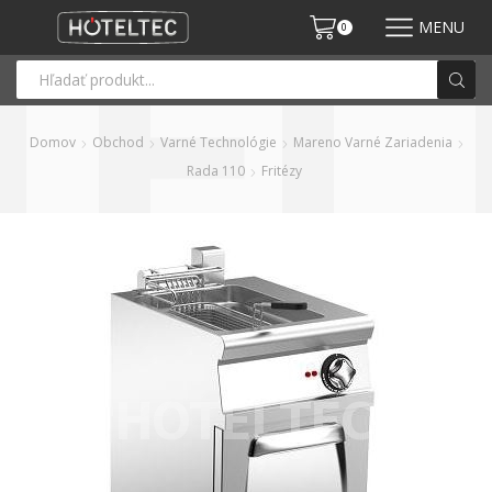
MENU
0
Domov
Obchod
Varné Technológie
Mareno Varné Zariadenia
Rada 110
Fritézy