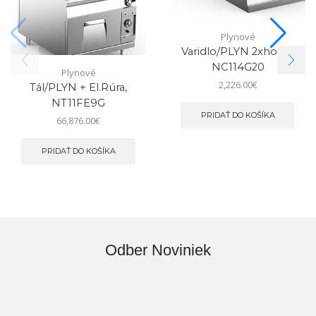
Plynové
Varidlo/PLYN 2xhorák,
NC114G20
Plynové
2,226.00
€
Tál/PLYN + El.rúra,
NT11FE9G
PRIDAŤ DO KOŠÍKA
66,876.00
€
PRIDAŤ DO KOŠÍKA
Odber Noviniek