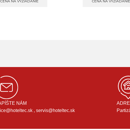
CENA NA VYŽIADANIE
CENA NA VYŽIADANI
APÍŠTE NÁM
ADRE
fice@hoteltec.sk , servis@hoteltec.sk
Partiz