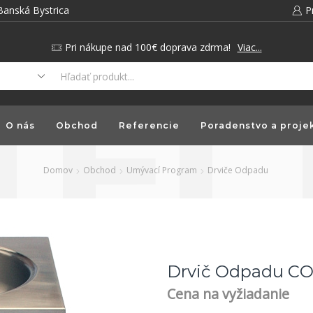
Banská Bystrica
P
Pri nákupe nad 100€ doprava zdrma!
Viac...
O nás
Obchod
Referencie
Poradenstvo a proje
Domov
Obchod
Umývací Program
Drviče Odpadu
Drvič Odpadu CO
Cena na vyžiadanie