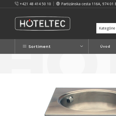
+421 48 414 50 10
Partizánska cesta 116A, 974 01 
itou a preto vám prinášame vernostné zľavy!
Viac...
Sortiment
Úvod