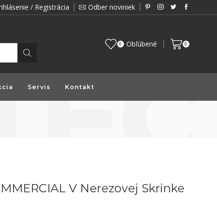
rihlásenie / Registrácia
Odber noviniek
Zákazník je pre nás prioritou a preto vám prin
Obľúbené
0
0
kcia
Servis
Kontakt
MMERCIAL V Nerezovej Skrinke