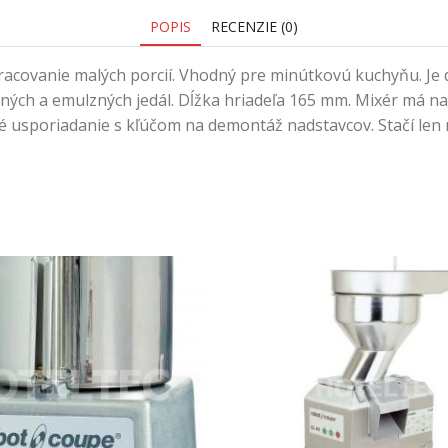
POPIS
RECENZIE (0)
acovanie malých porcií. Vhodný pre minútkovú kuchyňu. Je
ých a emulzných jedál. Dĺžka hriadeľa 165 mm. Mixér má nať
 usporiadanie s kľúčom na demontáž nadstavcov. Stačí len 