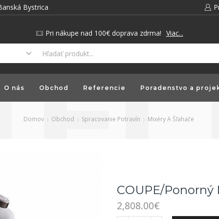
Banská Bystrica
P
Pri nákupe nad 100€ doprava zdrma!
Viac...
O nás
Obchod
Referencie
Poradenstvo a proje
Domov
Obchod
Spracovanie Potravín
Mixéry A Šľahače
COUPE/Ponorný M
2,808.00
€