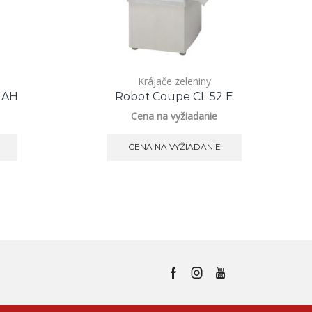
Krájače zeleniny
 AH
Robot Coupe CL 52 E
Ko
Cena na vyžiadanie
CENA NA VYŽIADANIE