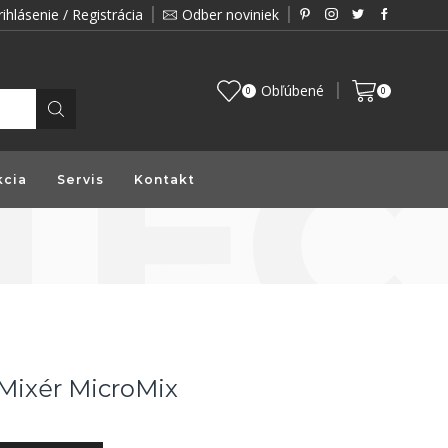
rihlásenie / Registrácia
Odber noviniek
Zákazník je pre nás prioritou a preto vám prin
Obľúbené
0
0
kcia
Servis
Kontakt
ixér MicroMix