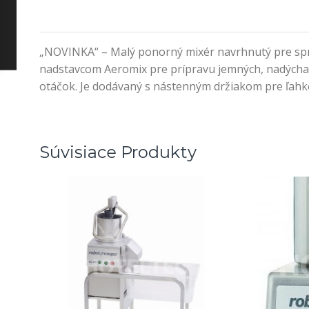
„NOVINKA“ – Malý ponorný mixér navrhnutý pre spr
nadstavcom Aeromix pre prípravu jemných, nadýchan
otáčok. Je dodávaný s nástenným držiakom pre ľahké
Súvisiace Produkty