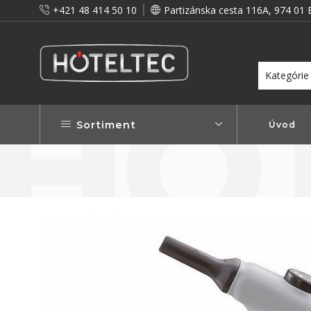
+421 48 414 50 10
Partizánska cesta 116A, 974 01 
itou a preto vám prinášame vernostné zľavy!
Viac...
Sortiment
Úvod