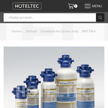
MENU
0
Domov
Obchod
Zariadenia Na Úpravu Vody
BWT Filtre