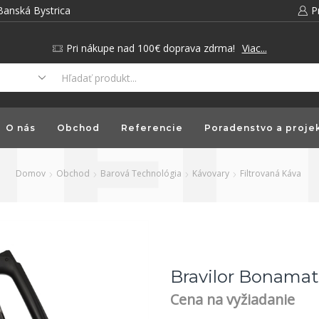
Banská Bystrica
P
Pri nákupe nad 100€ doprava zdrma!
Viac...
O nás
Obchod
Referencie
Poradenstvo a proje
Domov
Obchod
Barová Technológia
Kávovary
Filtrovaná Káva
Bravilor Bonama
Cena na vyžiadanie