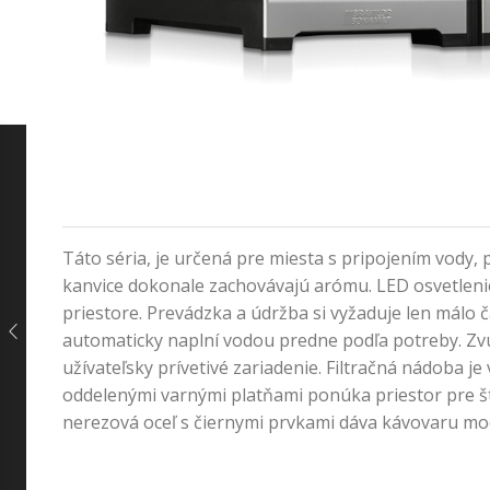
Táto séria, je určená pre miesta s pripojením vod
kanvice dokonale zachovávajú arómu. LED osvetlenie
priestore. Prevádzka a údržba si vyžaduje len málo
automaticky naplní vodou predne podľa potreby. Zv
užívateľsky prívetivé zariadenie. Filtračná nádoba 
oddelenými varnými platňami ponúka priestor pre št
nerezová oceľ s čiernymi prvkami dáva kávovaru mod