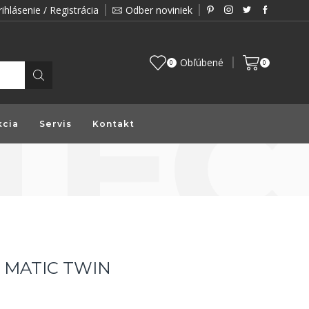
rihlásenie / Registrácia
Odber noviniek
Zákazník je pre nás prioritou a preto vám prin
Obľúbené
0
0
kcia
Servis
Kontakt
t MATIC TWIN