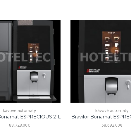
kávové automaty
kávové automaty
 Bonamat ESPRECIOUS 21L
Bravilor Bonamat ESPRE
88,728.00
€
58,692.00
€