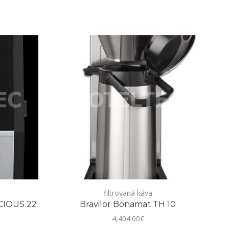
filtrovaná káva
CIOUS 22
Bravilor Bonamat TH 10
B
4,404.00
€