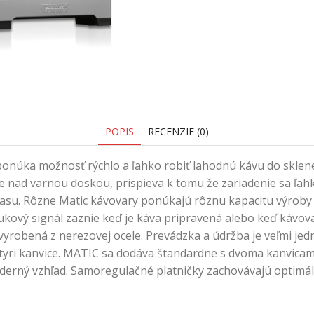
POPIS
RECENZIE (0)
y, ponúka možnosť rýchlo a ľahko robiť lahodnú kávu do skl
 nad varnou doskou, prispieva k tomu že zariadenie sa ľahk
 času. Rôzne Matic kávovary ponúkajú rôznu kapacitu výroby
ukový signál zaznie keď je káva pripravená alebo keď kávov
je vyrobená z nerezovej ocele. Prevádzka a údržba je veľmi
yri kanvice. MATIC sa dodáva štandardne s dvoma kanvicami
erný vzhľad. Samoregulačné platničky zachovávajú optimáln