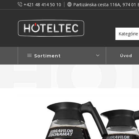
+421 48 414 50 10
Partizánska cesta 116A, 974 01 
itou a preto vám prinášame vernostné zľavy!
Viac...
Sortiment
Úvod