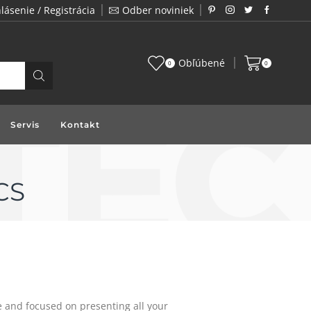
hlásenie / Registrácia
Odber noviniek
Zákazník je pre nás prioritou a preto vám prin
Obľúbené
0
0
Servis
Kontakt
CS
re and focused on presenting all your