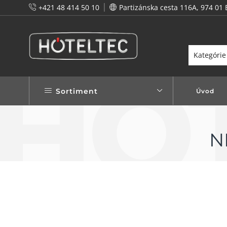
+421 48 414 50 10
Partizánska cesta 116A, 974 01 
tou a preto vám prinášame vernostné zľavy!
Viac...
Sortiment
Úvod
N