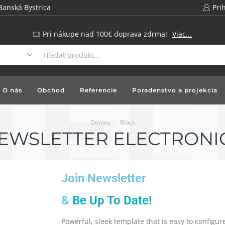
Banská Bystrica
Pri
Pri nákupe nad 100€ doprava zdrma!
Viac...
O nás
Obchod
Referencie
Poradenstvo a projekcia
Domov
Block
EWSLETTER ELECTRONI
Join Newsletter
&
Be Up To Date!
Powerful, sleek template that is easy to configu